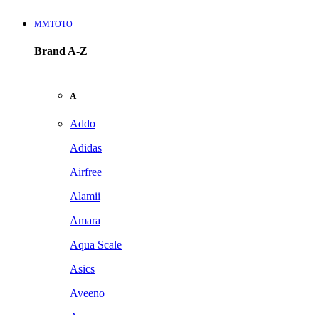
MMTOTO
Brand A-Z
A
Addo
Adidas
Airfree
Alamii
Amara
Aqua Scale
Asics
Aveeno
Awan