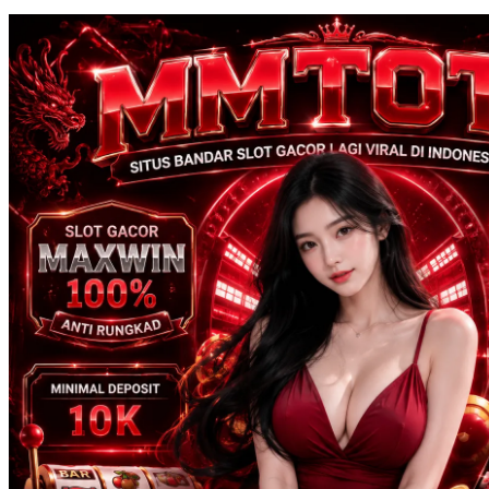
Twistshake
TY Toys
U
V
Veja
Vitaflow
Vtech
W
Waterland
Wellness
X