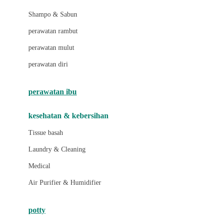
London Taxi
Shampo & Sabun
Love To Dream
perawatan rambut
perawatan mulut
M
perawatan diri
Magformers
Mama's Choice
perawatan ibu
Mamas&Papas
kesehatan & kebersihan
Mamaway
Tissue basah
Maxi Cosi
Laundry & Cleaning
Megabloks
Medical
Micro
Air Purifier & Humidifier
MiDeer
Mimi & Lula
potty
Mini Monkey