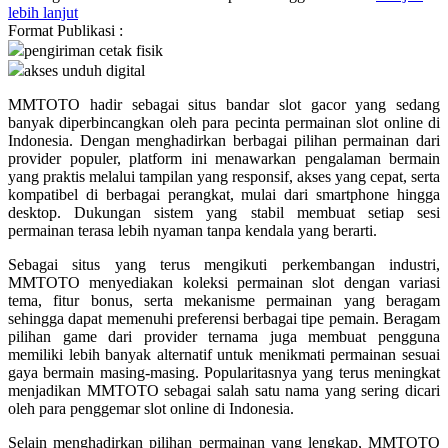
lebih lanjut
Q
Format Publikasi :
pengiriman cetak fisik
QV Baby
akses unduh digital
MMTOTO hadir sebagai situs bandar slot gacor yang sedang
R
banyak diperbincangkan oleh para pecinta permainan slot online di
Indonesia. Dengan menghadirkan berbagai pilihan permainan dari
Real Shades
provider populer, platform ini menawarkan pengalaman bermain
yang praktis melalui tampilan yang responsif, akses yang cepat, serta
Red Castle
kompatibel di berbagai perangkat, mulai dari smartphone hingga
desktop. Dukungan sistem yang stabil membuat setiap sesi
Ribbon Madness
permainan terasa lebih nyaman tanpa kendala yang berarti.
S
Sebagai situs yang terus mengikuti perkembangan industri,
MMTOTO menyediakan koleksi permainan slot dengan variasi
Sebamed
tema, fitur bonus, serta mekanisme permainan yang beragam
sehingga dapat memenuhi preferensi berbagai tipe pemain. Beragam
Silver Cross
pilihan game dari provider ternama juga membuat pengguna
memiliki lebih banyak alternatif untuk menikmati permainan sesuai
Simply Idea
gaya bermain masing-masing. Popularitasnya yang terus meningkat
menjadikan MMTOTO sebagai salah satu nama yang sering dicari
Skip Hop
oleh para penggemar slot online di Indonesia.
Spectra
Selain menghadirkan pilihan permainan yang lengkap, MMTOTO