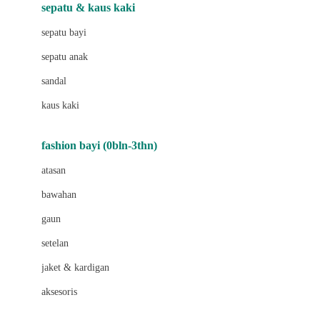
Beauty Barn
sepatu & kaus kaki
Bio Oil
sepatu bayi
Biolane
sepatu anak
Bite Fighters
sandal
Bizzi Growin
kaus kaki
Blackmores
fashion bayi (0bln-3thn)
Blooming Marvellous
atasan
Bonnels
bawahan
Bravado
gaun
Bruder
setelan
Brush Baby
jaket & kardigan
Buds Organics
aksesoris
Bugaboo
Buggygear