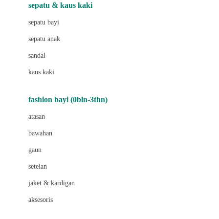
Beauty Barn
sepatu & kaus kaki
Bio Oil
sepatu bayi
Biolane
sepatu anak
Bite Fighters
sandal
Bizzi Growin
kaus kaki
Blackmores
fashion bayi (0bln-3thn)
Blooming Marvellous
atasan
Bonnels
bawahan
Bravado
gaun
Bruder
setelan
Brush Baby
jaket & kardigan
Buds Organics
aksesoris
Bugaboo
Buggygear