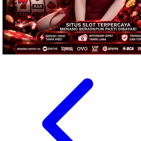
Xootz
Y
Yamatoya
Z
Zaxy
Zoggs
0-9
4Moms
59S