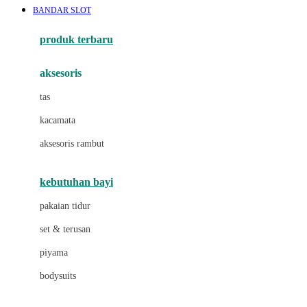
BANDAR SLOT
Azetabio
produk terbaru
B
aksesoris
Baabaasheepz
tas
Babiators
kacamata
Baby Dove
aksesoris rambut
Baby Jogger
Baby Rovega
kebutuhan bayi
Babybee
pakaian tidur
Banana Boat
set & terusan
Banz
piyama
Barbie
bodysuits
Beaba