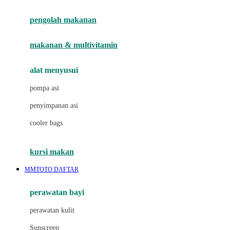
Joie
pengolah makanan
Joolz
Jujube
makanan & multivitamin
K
alat menyusui
Kiddycuts
pompa asi
Kumon
penyimpanan asi
L
cooler bags
Leapfrog
kursi makan
Leclerc
MMTOTO DAFTAR
Lee Vierra
Lillebaby
perawatan bayi
Little Bird Told Me
perawatan kulit
Little Miss Janis
Sunscreen