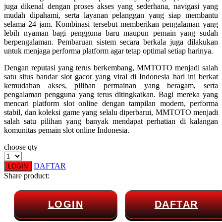
juga dikenal dengan proses akses yang sederhana, navigasi yang
Squishmallows
mudah dipahami, serta layanan pelanggan yang siap membantu
selama 24 jam. Kombinasi tersebut memberikan pengalaman yang
Starbooks
lebih nyaman bagi pengguna baru maupun pemain yang sudah
berpengalaman. Pembaruan sistem secara berkala juga dilakukan
Stick-O
untuk menjaga performa platform agar tetap optimal setiap harinya.
Stokke
Dengan reputasi yang terus berkembang, MMTOTO menjadi salah
Sudocrem
satu situs bandar slot gacor yang viral di Indonesia hari ini berkat
kemudahan akses, pilihan permainan yang beragam, serta
Sumimo
pengalaman pengguna yang terus ditingkatkan. Bagi mereka yang
mencari platform slot online dengan tampilan modern, performa
Sunnylife
stabil, dan koleksi game yang selalu diperbarui, MMTOTO menjadi
salah satu pilihan yang banyak mendapat perhatian di kalangan
Sun-Staches
komunitas pemain slot online Indonesia.
Swimava
choose qty
T
DAFTAR
LOGIN
Share product:
Tommee Tippee
Trunki
LOGIN
DAFTAR
Tutti Bambini