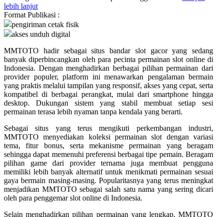
lebih lanjut
Q
Format Publikasi :
pengiriman cetak fisik
QV Baby
akses unduh digital
MMTOTO hadir sebagai situs bandar slot gacor yang sedang
R
banyak diperbincangkan oleh para pecinta permainan slot online di
Indonesia. Dengan menghadirkan berbagai pilihan permainan dari
Real Shades
provider populer, platform ini menawarkan pengalaman bermain
yang praktis melalui tampilan yang responsif, akses yang cepat, serta
Red Castle
kompatibel di berbagai perangkat, mulai dari smartphone hingga
desktop. Dukungan sistem yang stabil membuat setiap sesi
Ribbon Madness
permainan terasa lebih nyaman tanpa kendala yang berarti.
S
Sebagai situs yang terus mengikuti perkembangan industri,
MMTOTO menyediakan koleksi permainan slot dengan variasi
Sebamed
tema, fitur bonus, serta mekanisme permainan yang beragam
sehingga dapat memenuhi preferensi berbagai tipe pemain. Beragam
Silver Cross
pilihan game dari provider ternama juga membuat pengguna
memiliki lebih banyak alternatif untuk menikmati permainan sesuai
Simply Idea
gaya bermain masing-masing. Popularitasnya yang terus meningkat
menjadikan MMTOTO sebagai salah satu nama yang sering dicari
Skip Hop
oleh para penggemar slot online di Indonesia.
Spectra
Selain menghadirkan pilihan permainan yang lengkap, MMTOTO