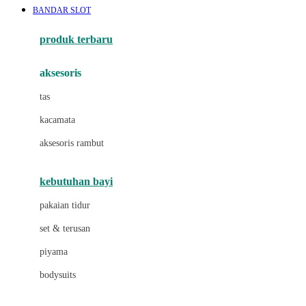
BANDAR SLOT
Azetabio
produk terbaru
B
aksesoris
Baabaasheepz
tas
Babiators
kacamata
Baby Dove
aksesoris rambut
Baby Jogger
Baby Rovega
kebutuhan bayi
Babybee
pakaian tidur
Banana Boat
set & terusan
Banz
piyama
Barbie
bodysuits
Beaba