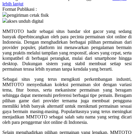
lebih lanjut
Q
Format Publikasi :
pengiriman cetak fisik
QV Baby
akses unduh digital
MMTOTO hadir sebagai situs bandar slot gacor yang sedang
R
banyak diperbincangkan oleh para pecinta permainan slot online di
Indonesia. Dengan menghadirkan berbagai pilihan permainan dari
Real Shades
provider populer, platform ini menawarkan pengalaman bermain
yang praktis melalui tampilan yang responsif, akses yang cepat, serta
Red Castle
kompatibel di berbagai perangkat, mulai dari smartphone hingga
desktop. Dukungan sistem yang stabil membuat setiap sesi
Ribbon Madness
permainan terasa lebih nyaman tanpa kendala yang berarti.
S
Sebagai situs yang terus mengikuti perkembangan industri,
MMTOTO menyediakan koleksi permainan slot dengan variasi
Sebamed
tema, fitur bonus, serta mekanisme permainan yang beragam
sehingga dapat memenuhi preferensi berbagai tipe pemain. Beragam
Silver Cross
pilihan game dari provider ternama juga membuat pengguna
memiliki lebih banyak alternatif untuk menikmati permainan sesuai
Simply Idea
gaya bermain masing-masing. Popularitasnya yang terus meningkat
menjadikan MMTOTO sebagai salah satu nama yang sering dicari
Skip Hop
oleh para penggemar slot online di Indonesia.
Spectra
Selain menghadirkan pilihan permainan yang lengkap, MMTOTO