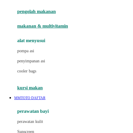
Joie
pengolah makanan
Joolz
Jujube
makanan & multivitamin
K
alat menyusui
Kiddycuts
pompa asi
Kumon
penyimpanan asi
L
cooler bags
Leapfrog
kursi makan
Leclerc
MMTOTO DAFTAR
Lee Vierra
Lillebaby
perawatan bayi
Little Bird Told Me
perawatan kulit
Little Miss Janis
Sunscreen