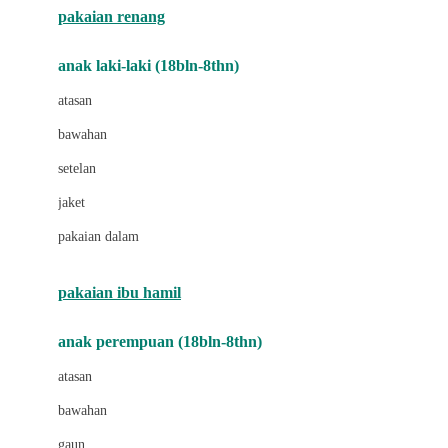
pakaian renang
Bumkins
anak laki-laki (18bln-8thn)
C
atasan
Cetaphil
bawahan
Chicco
setelan
Childlife
jaket
Clevamama
pakaian dalam
Cocolatte
Cottonseeds
pakaian ibu hamil
Cozy N Safe
anak perempuan (18bln-8thn)
Crane
atasan
Cybex
bawahan
D
gaun