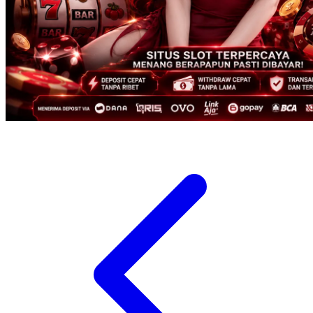
Xootz
Y
Yamatoya
Z
Zaxy
Zoggs
0-9
4Moms
59S