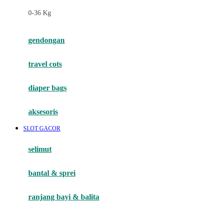
Felt So Sweet
0-36 Kg
Fisher Price
Flipper
gendongan
Friends Of Sally
travel cots
G
diaper bags
Gb
Geko
aksesoris
Graco
SLOT GACOR
Gund
selimut
H
bantal & sprei
Habbie
Haenim
ranjang bayi & balita
Happy Horse