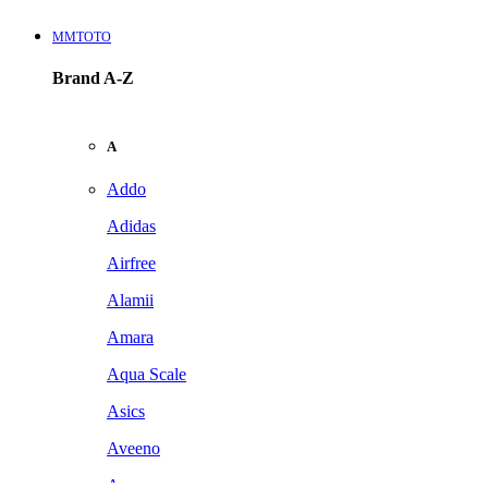
MMTOTO
Brand A-Z
A
Addo
Adidas
Airfree
Alamii
Amara
Aqua Scale
Asics
Aveeno
Awan