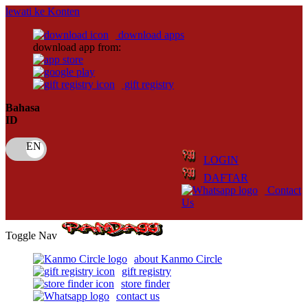
lewati ke Konten
download apps
download app from:
gift registry
Bahasa
ID
LOGIN
DAFTAR
Contact
Us
Toggle Nav
about Kanmo Circle
gift registry
store finder
contact us