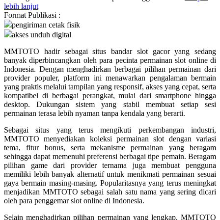
lebih lanjut
Q
Format Publikasi :
pengiriman cetak fisik
QV Baby
akses unduh digital
MMTOTO hadir sebagai situs bandar slot gacor yang sedang
R
banyak diperbincangkan oleh para pecinta permainan slot online di
Indonesia. Dengan menghadirkan berbagai pilihan permainan dari
Real Shades
provider populer, platform ini menawarkan pengalaman bermain
yang praktis melalui tampilan yang responsif, akses yang cepat, serta
Red Castle
kompatibel di berbagai perangkat, mulai dari smartphone hingga
desktop. Dukungan sistem yang stabil membuat setiap sesi
Ribbon Madness
permainan terasa lebih nyaman tanpa kendala yang berarti.
S
Sebagai situs yang terus mengikuti perkembangan industri,
MMTOTO menyediakan koleksi permainan slot dengan variasi
Sebamed
tema, fitur bonus, serta mekanisme permainan yang beragam
sehingga dapat memenuhi preferensi berbagai tipe pemain. Beragam
Silver Cross
pilihan game dari provider ternama juga membuat pengguna
memiliki lebih banyak alternatif untuk menikmati permainan sesuai
Simply Idea
gaya bermain masing-masing. Popularitasnya yang terus meningkat
menjadikan MMTOTO sebagai salah satu nama yang sering dicari
Skip Hop
oleh para penggemar slot online di Indonesia.
Spectra
Selain menghadirkan pilihan permainan yang lengkap, MMTOTO