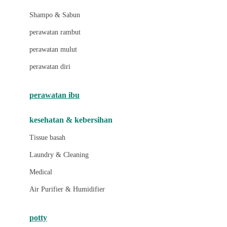
London Taxi
Shampo & Sabun
Love To Dream
perawatan rambut
perawatan mulut
M
perawatan diri
Magformers
Mama's Choice
perawatan ibu
Mamas&Papas
kesehatan & kebersihan
Mamaway
Tissue basah
Maxi Cosi
Laundry & Cleaning
Megabloks
Medical
Micro
Air Purifier & Humidifier
MiDeer
Mimi & Lula
potty
Mini Monkey