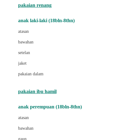
pakaian renang
Bumkins
anak laki-laki (18bln-8thn)
C
atasan
Cetaphil
bawahan
Chicco
setelan
Childlife
jaket
Clevamama
pakaian dalam
Cocolatte
Cottonseeds
pakaian ibu hamil
Cozy N Safe
anak perempuan (18bln-8thn)
Crane
atasan
Cybex
bawahan
D
gaun