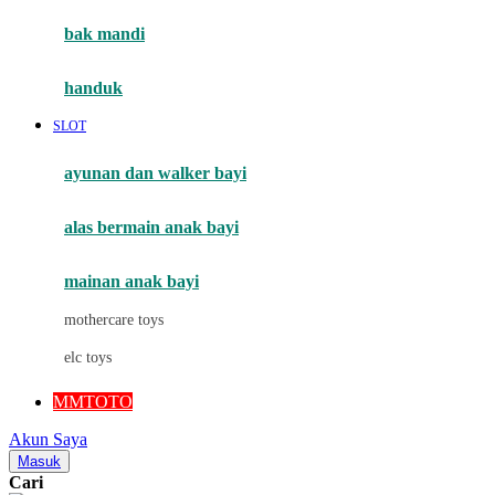
Moby
bak mandi
Momami
handuk
Mothercare
SLOT
Mustela
ayunan dan walker bayi
My Buddy Tag
My K
alas bermain anak bayi
N
mainan anak bayi
Naif
mothercare toys
Nike
elc toys
Nordic Natural
MMTOTO
Nuby
Akun Saya
Nuna
Masuk
Cari