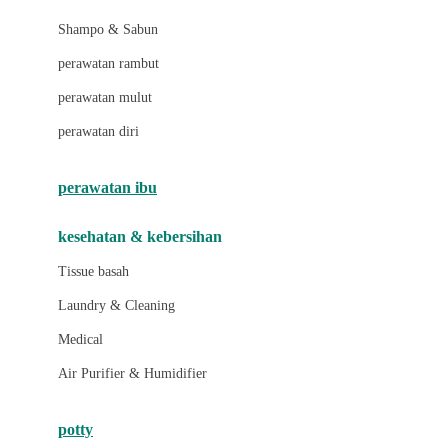
London Taxi
Shampo & Sabun
Love To Dream
perawatan rambut
perawatan mulut
M
perawatan diri
Magformers
Mama's Choice
perawatan ibu
Mamas&Papas
kesehatan & kebersihan
Mamaway
Tissue basah
Maxi Cosi
Laundry & Cleaning
Megabloks
Medical
Micro
Air Purifier & Humidifier
MiDeer
Mimi & Lula
potty
Mini Monkey