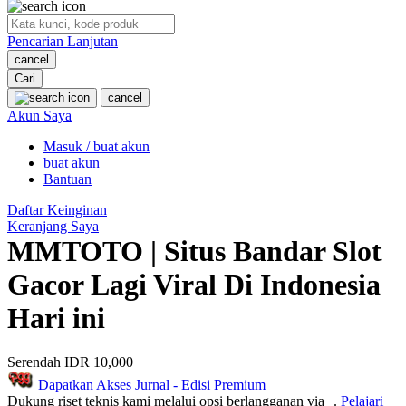
O
Pencarian Lanjutan
Oh Ma Grain
cancel
Okiedog
Cari
cancel
P
Akun Saya
Masuk / buat akun
Peachy
buat akun
Phil & Ted's
Bantuan
Philips Avent
Daftar Keinginan
Keranjang Saya
Pigeon
MMTOTO | Situs Bandar Slot
Playgro
Gacor Lagi Viral Di Indonesia
Poled Global
Hari ini
Ponycycle
Serendah
IDR 10,000
Puma
Dapatkan Akses
Jurnal
-
Edisi Premium
Pureats
Dukung riset teknis kami melalui opsi berlangganan via
.
Pelajari