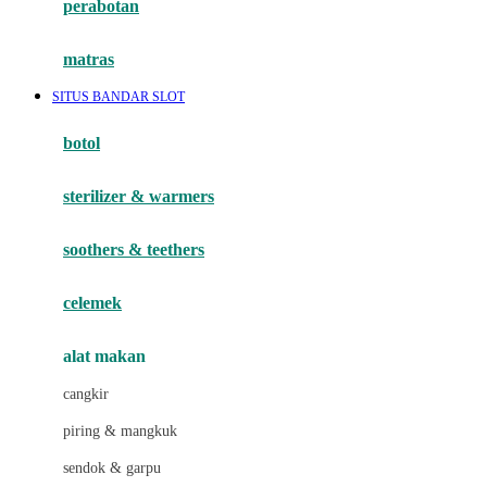
perabotan
Happy Tummy
Hauck
matras
Havaianas
SITUS BANDAR SLOT
Hegen
botol
Hot Wheels
sterilizer & warmers
Hybrid
soothers & teethers
I
Inlacta DHA
celemek
Interlac
alat makan
Ivenet
cangkir
J
piring & mangkuk
Jack N Jill
sendok & garpu