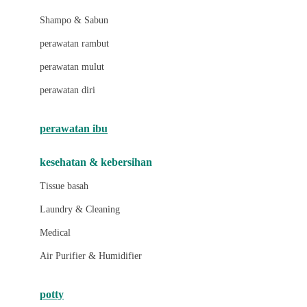
London Taxi
Shampo & Sabun
Love To Dream
perawatan rambut
perawatan mulut
M
perawatan diri
Magformers
Mama's Choice
perawatan ibu
Mamas&Papas
kesehatan & kebersihan
Mamaway
Tissue basah
Maxi Cosi
Laundry & Cleaning
Megabloks
Medical
Micro
Air Purifier & Humidifier
MiDeer
Mimi & Lula
potty
Mini Monkey