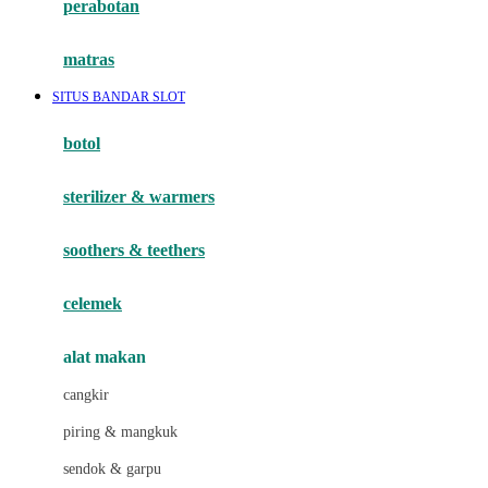
perabotan
Happy Tummy
Hauck
matras
Havaianas
SITUS BANDAR SLOT
Hegen
botol
Hot Wheels
sterilizer & warmers
Hybrid
soothers & teethers
I
Inlacta DHA
celemek
Interlac
alat makan
Ivenet
cangkir
J
piring & mangkuk
Jack N Jill
sendok & garpu