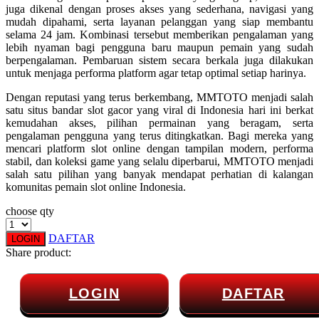
juga dikenal dengan proses akses yang sederhana, navigasi yang
Squishmallows
mudah dipahami, serta layanan pelanggan yang siap membantu
selama 24 jam. Kombinasi tersebut memberikan pengalaman yang
Starbooks
lebih nyaman bagi pengguna baru maupun pemain yang sudah
berpengalaman. Pembaruan sistem secara berkala juga dilakukan
Stick-O
untuk menjaga performa platform agar tetap optimal setiap harinya.
Stokke
Dengan reputasi yang terus berkembang, MMTOTO menjadi salah
Sudocrem
satu situs bandar slot gacor yang viral di Indonesia hari ini berkat
kemudahan akses, pilihan permainan yang beragam, serta
Sumimo
pengalaman pengguna yang terus ditingkatkan. Bagi mereka yang
mencari platform slot online dengan tampilan modern, performa
Sunnylife
stabil, dan koleksi game yang selalu diperbarui, MMTOTO menjadi
salah satu pilihan yang banyak mendapat perhatian di kalangan
Sun-Staches
komunitas pemain slot online Indonesia.
Swimava
choose qty
T
DAFTAR
LOGIN
Share product:
Tommee Tippee
Trunki
LOGIN
DAFTAR
Tutti Bambini