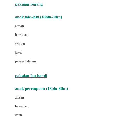
pakaian renang
Bumkins
anak laki-laki (18bln-8thn)
C
atasan
Cetaphil
bawahan
Chicco
setelan
Childlife
jaket
Clevamama
pakaian dalam
Cocolatte
Cottonseeds
pakaian ibu hamil
Cozy N Safe
anak perempuan (18bln-8thn)
Crane
atasan
Cybex
bawahan
D
gaun