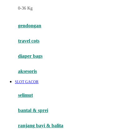
Felt So Sweet
0-36 Kg
Fisher Price
Flipper
gendongan
Friends Of Sally
travel cots
G
diaper bags
Gb
Geko
aksesoris
Graco
SLOT GACOR
Gund
selimut
H
bantal & sprei
Habbie
Haenim
ranjang bayi & balita
Happy Horse