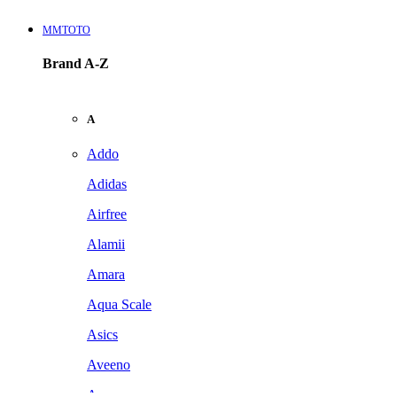
MMTOTO
Brand A-Z
A
Addo
Adidas
Airfree
Alamii
Amara
Aqua Scale
Asics
Aveeno
Awan