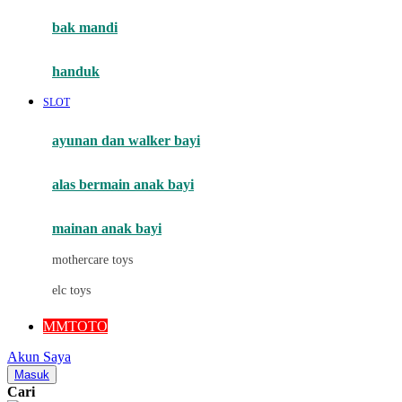
Moby
bak mandi
Momami
handuk
Mothercare
SLOT
Mustela
ayunan dan walker bayi
My Buddy Tag
My K
alas bermain anak bayi
N
mainan anak bayi
Naif
mothercare toys
Nike
elc toys
Nordic Natural
MMTOTO
Nuby
Akun Saya
Nuna
Masuk
Cari