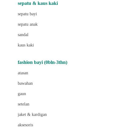
Beauty Barn
sepatu & kaus kaki
Bio Oil
sepatu bayi
Biolane
sepatu anak
Bite Fighters
sandal
Bizzi Growin
kaus kaki
Blackmores
fashion bayi (0bln-3thn)
Blooming Marvellous
atasan
Bonnels
bawahan
Bravado
gaun
Bruder
setelan
Brush Baby
jaket & kardigan
Buds Organics
aksesoris
Bugaboo
Buggygear