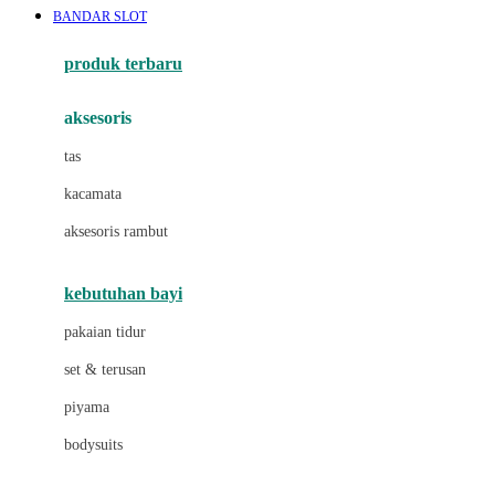
BANDAR SLOT
Azetabio
produk terbaru
B
aksesoris
Baabaasheepz
tas
Babiators
kacamata
Baby Dove
aksesoris rambut
Baby Jogger
Baby Rovega
kebutuhan bayi
Babybee
pakaian tidur
Banana Boat
set & terusan
Banz
piyama
Barbie
bodysuits
Beaba