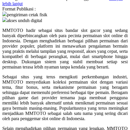
lebih lanjut
Q
Format Publikasi :
pengiriman cetak fisik
QV Baby
akses unduh digital
MMTOTO hadir sebagai situs bandar slot gacor yang sedang
R
banyak diperbincangkan oleh para pecinta permainan slot online di
Indonesia. Dengan menghadirkan berbagai pilihan permainan dari
Real Shades
provider populer, platform ini menawarkan pengalaman bermain
yang praktis melalui tampilan yang responsif, akses yang cepat, serta
Red Castle
kompatibel di berbagai perangkat, mulai dari smartphone hingga
desktop. Dukungan sistem yang stabil membuat setiap sesi
Ribbon Madness
permainan terasa lebih nyaman tanpa kendala yang berarti.
S
Sebagai situs yang terus mengikuti perkembangan industri,
MMTOTO menyediakan koleksi permainan slot dengan variasi
Sebamed
tema, fitur bonus, serta mekanisme permainan yang beragam
sehingga dapat memenuhi preferensi berbagai tipe pemain. Beragam
Silver Cross
pilihan game dari provider ternama juga membuat pengguna
memiliki lebih banyak alternatif untuk menikmati permainan sesuai
Simply Idea
gaya bermain masing-masing. Popularitasnya yang terus meningkat
menjadikan MMTOTO sebagai salah satu nama yang sering dicari
Skip Hop
oleh para penggemar slot online di Indonesia.
Spectra
Selain menghadirkan pilihan permainan yang lengkap, MMTOTO