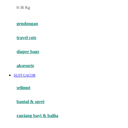
Felt So Sweet
0-36 Kg
Fisher Price
Flipper
gendongan
Friends Of Sally
travel cots
G
diaper bags
Gb
Geko
aksesoris
Graco
SLOT GACOR
Gund
selimut
H
bantal & sprei
Habbie
Haenim
ranjang bayi & balita
Happy Horse