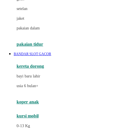
Dae Organics
setelan
Docare
jaket
Doona
pakaian dalam
Down To Earth
Drew
pakaian tidur
Dr. Brown's
BANDAR SLOT GACOR
E
kereta dorong
ELC
bayi baru lahir
Ergobaby
usia 6 bulan+
Expert Care
koper anak
Ezyroller
kursi mobil
F
0-13 Kg