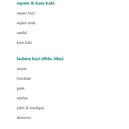
Beauty Barn
sepatu & kaus kaki
Bio Oil
sepatu bayi
Biolane
sepatu anak
Bite Fighters
sandal
Bizzi Growin
kaus kaki
Blackmores
fashion bayi (0bln-3thn)
Blooming Marvellous
atasan
Bonnels
bawahan
Bravado
gaun
Bruder
setelan
Brush Baby
jaket & kardigan
Buds Organics
aksesoris
Bugaboo
Buggygear