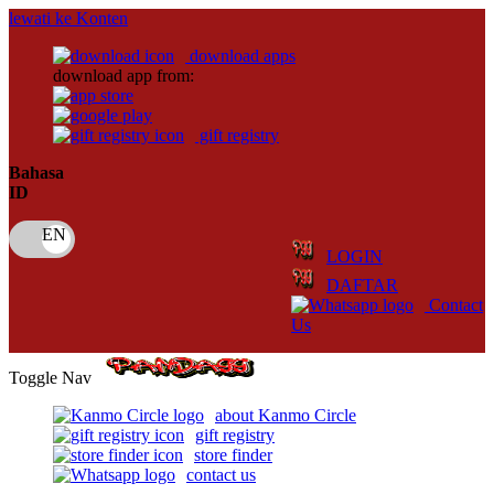
lewati ke Konten
download apps
download app from:
gift registry
Bahasa
ID
LOGIN
DAFTAR
Contact
Us
Toggle Nav
about Kanmo Circle
gift registry
store finder
contact us