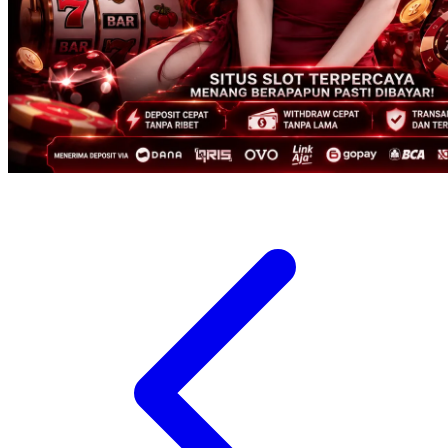
Xootz
Y
Yamatoya
Z
Zaxy
Zoggs
0-9
4Moms
59S